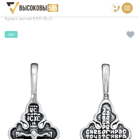
Главная
Склад готовой продукции
Кресты
Крест литой КРЛ-15-С
Хит