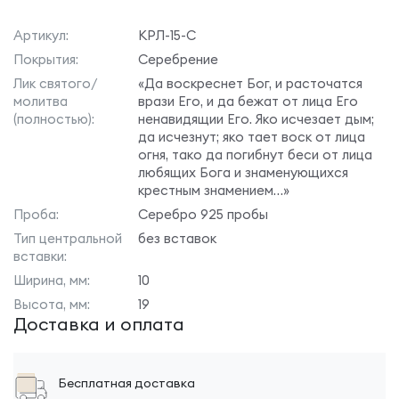
Артикул:
КРЛ-15-С
Покрытия:
Серебрение
Лик святого/
«Да воскреснет Бог, и расточатся
молитва
врази Его, и да бежат от лица Его
(полностью):
ненавидящии Его. Яко исчезает дым;
да исчезнут; яко тает воск от лица
огня, тако да погибнут беси от лица
любящих Бога и знаменующихся
крестным знамением…»
Проба:
Серебро 925 пробы
Тип центральной
без вставок
вставки:
Ширина, мм:
10
Высота, мм:
19
Доставка и оплата
Бесплатная доставка