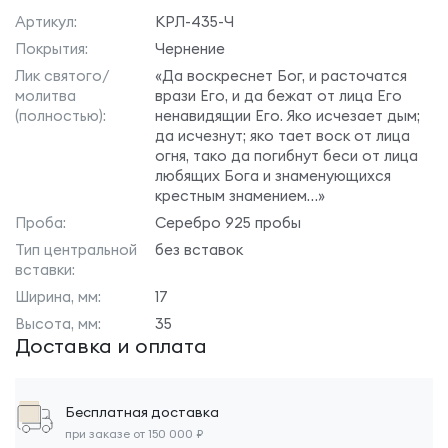
Артикул:
КРЛ-435-Ч
Покрытия:
Чернение
Лик святого/
«Да воскреснет Бог, и расточатся
молитва
врази Его, и да бежат от лица Его
(полностью):
ненавидящии Его. Яко исчезает дым;
да исчезнут; яко тает воск от лица
огня, тако да погибнут беси от лица
любящих Бога и знаменующихся
крестным знамением…»
Проба:
Серебро 925 пробы
Тип центральной
без вставок
вставки:
Ширина, мм:
17
Высота, мм:
35
Доставка и оплата
Бесплатная доставка
при заказе от 150 000 ₽