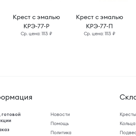
Крест с эмалью
Крест с эмалью
КРЭ-77-Р
КРЭ-77-П
Cр. цена: 1113 ₽
Cр. цена: 1113 ₽
ормация
Cкла
 готовой
Новости
Крест
кции
Помощь
Кольца
аказ
Политика
Подвес