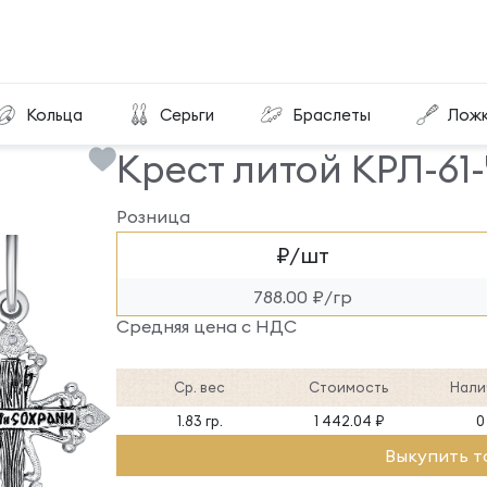
Крест литой КРЛ-61-Ч
Кольца
Серьги
Браслеты
Лож
Крест литой КРЛ-61
Розница
₽/шт
788.00 ₽/гр
Средняя цена с НДС
Ср. вес
Стоимость
Нали
1.83 гр.
1 442.04 ₽
0
Выкупить т