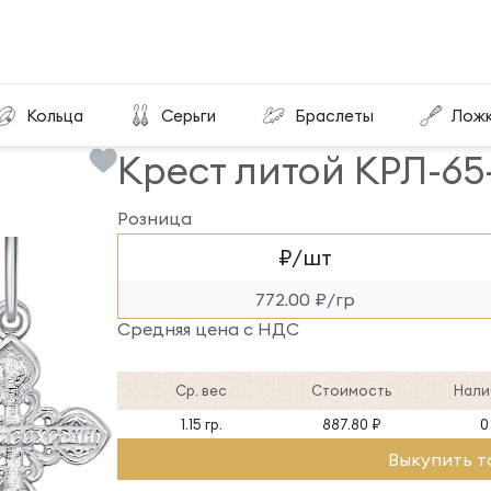
Крест литой КРЛ-65-С
Кольца
Серьги
Браслеты
Лож
Крест литой КРЛ-65
Розница
₽/шт
772.00 ₽/гр
Средняя цена с НДС
Ср. вес
Стоимость
Нали
1.15 гр.
887.80 ₽
0
Выкупить т