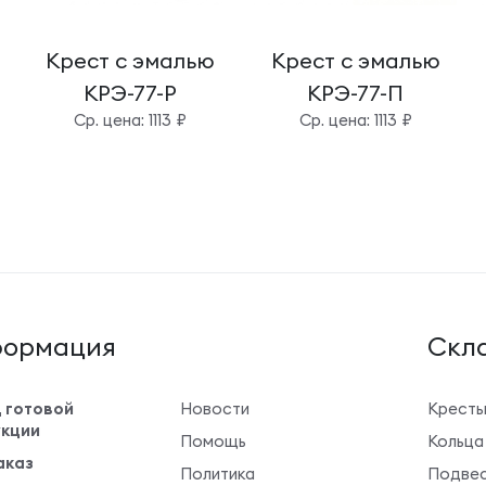
Крест с эмалью
Крест с эмалью
КРЭ-77-Р
КРЭ-77-П
Cр. цена: 1113 ₽
Cр. цена: 1113 ₽
ормация
Cкла
 готовой
Новости
Крест
кции
Помощь
Кольца
аказ
Политика
Подвес