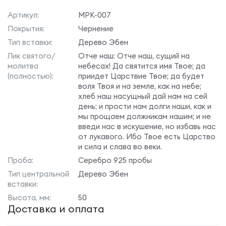
Артикул:
МРК-007
Покрытия:
Чернение
Тип вставки:
Дерево Эбен
Лик святого/
Отче наш: Отче наш, сущий на
молитва
небесах! Да святится имя Твое; да
(полностью):
приидет Царствие Твое; да будет
воля Твоя и на земле, как на небе;
хлеб наш насущный дай нам на сей
день; и прости нам долги наши, как и
мы прощаем должникам нашим; и не
введи нас в искушение, но избавь нас
от лукавого. Ибо Твое есть Царство
и сила и слава во веки.
Проба:
Серебро 925 пробы
Тип центральной
Дерево Эбен
вставки:
Высота, мм:
50
Доставка и оплата