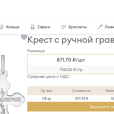
Крест с ручной гравировкой КРГР-170-С
Кольца
Серьги
Браслеты
Лож
Крест с ручной гра
Розница
871.70 ₽/шт
758.00 ₽/гр
Средняя цена с НДС
Ср. вес
Стоимость
Нали
1.15 гр.
871.70 ₽
1
Выкупить т