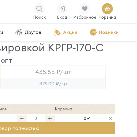
Поиск
Вход
Избранное
Корзина
ки
Другое
Акции
Новинки
вировкой КРГР-170-С
ОПТ
435.85 ₽/шт
379.00 ₽/гр
чие
Корзина
2
0 ₽
овар полностью