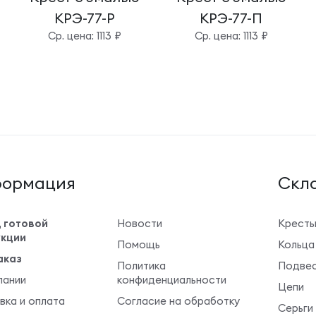
КРЭ-77-Р
КРЭ-77-П
Cр. цена: 1113 ₽
Cр. цена: 1113 ₽
ормация
Cкла
 готовой
Новости
Крест
кции
Помощь
Кольца
аказ
Политика
Подвес
пании
конфиденциальности
Цепи
вка и оплата
Согласие на обработку
Серьги