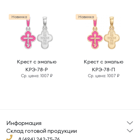
Новинка
Новинка
Крест с эмалью
Крест с эмалью
КРЭ-78-Р
КРЭ-78-П
Cр. цена: 1007 ₽
Cр. цена: 1007 ₽
Информация
Склад готовой
Новости
продукции
Cклад готовой продукции
Кресты
Ложки
Помощь
8 (494) 242-75-76
Под заказ