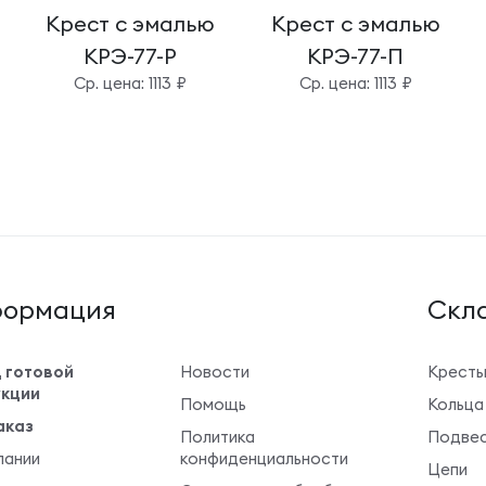
Крест с эмалью
Крест с эмалью
КРЭ-77-Р
КРЭ-77-П
Cр. цена: 1113 ₽
Cр. цена: 1113 ₽
ормация
Cкла
 готовой
Новости
Крест
кции
Помощь
Кольца
аказ
Политика
Подвес
пании
конфиденциальности
Цепи