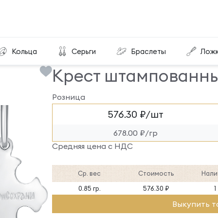
Крест штампованный КРШ-320-С
Кольца
Серьги
Браслеты
Лож
Крест штампованн
Розница
576.30 ₽/шт
678.00 ₽/гр
Средняя цена с НДС
Ср. вес
Стоимость
Нали
0.85 гр.
576.30 ₽
1
Выкупить т