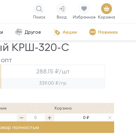
Поиск
Вход
Избранное
Корзина
ки
Другое
Акции
Новинки
ый КРШ-320-С
ОПТ
288.15 ₽/шт
339.00 ₽/гр
чие
Корзина
0 ₽
овар полностью