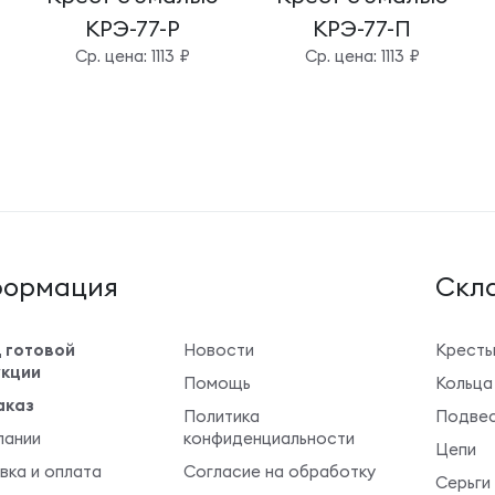
КРЭ-77-Р
КРЭ-77-П
Cр. цена: 1113 ₽
Cр. цена: 1113 ₽
ормация
Cкла
 готовой
Новости
Крест
кции
Помощь
Кольца
аказ
Политика
Подвес
пании
конфиденциальности
Цепи
вка и оплата
Согласие на обработку
Серьги