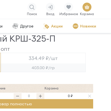
Поиск
Вход
Избранное
Корзина
ки
Другое
Акции
Новинки
ый КРШ-325-П
ОПТ
334.49 ₽/шт
403.00 ₽/гр
чие
Корзина
4
0 ₽
овар полностью