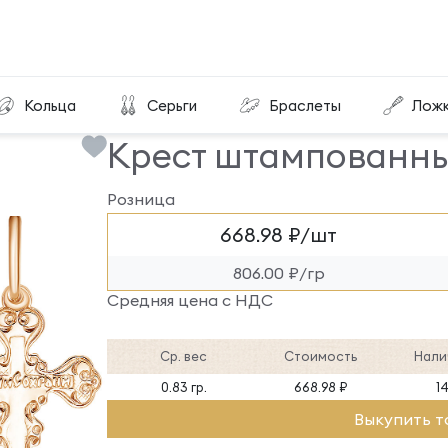
Крест штампованный КРШ-325-П
Кольца
Серьги
Браслеты
Лож
Крест штампованн
Розница
668.98 ₽/шт
806.00 ₽/гр
Средняя цена с НДС
Ср. вес
Стоимость
Нали
0.83 гр.
668.98 ₽
1
Выкупить т