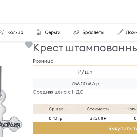
Крест штампованный КРШ-372-Ч
Кольца
Серьги
Браслеты
Лож
Крест штампованны
Розница
₽/шт
756.00 ₽/гр
Средняя цена с НДС
Ср. вес
Стоимость
Нали
0.43 гр.
325.08 ₽
0
Выкупить т