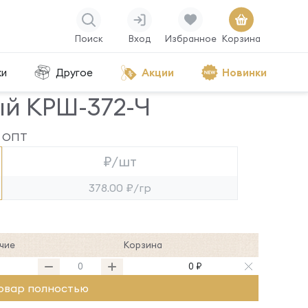
Поиск
Вход
Избранное
Корзина
ки
Другое
Акции
Новинки
й КРШ-372-Ч
ОПТ
₽/шт
378.00 ₽/гр
чие
Корзина
0 ₽
овар полностью