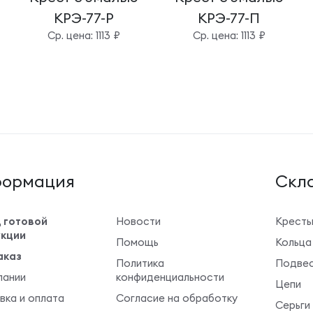
КРЭ-77-Р
КРЭ-77-П
Cр. цена: 1113 ₽
Cр. цена: 1113 ₽
ормация
Cкла
 готовой
Новости
Крест
кции
Помощь
Кольца
аказ
Политика
Подвес
пании
конфиденциальности
Цепи
вка и оплата
Согласие на обработку
Серьги