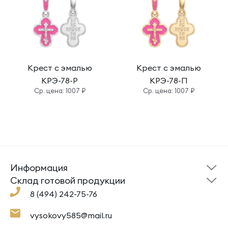
Крест с эмалью
Крест с эмалью
КРЭ-78-Р
КРЭ-78-П
Cр. цена: 1007 ₽
Cр. цена: 1007 ₽
Информация
Склад готовой
Новости
продукции
Cклад готовой продукции
Кресты
Ложки
Помощь
8 (494) 242-75-76
Под заказ
Кольца
Сувениры
Политика
О компании
конфиденциальности
Подвески
Крестильные наборы
vysokovy585@mail.ru
Доставка и оплата
Согласие на обработку
Цепи
Гайтаны