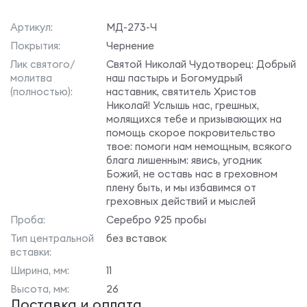
Артикул:
МД-273-Ч
Покрытия:
Чернение
Лик святого/
Святой Николай Чудотворец: Добрый
молитва
наш пастырь и Богомудрый
(полностью):
наставник, святитель Христов
Николай! Услышь нас, грешных,
молящихся тебе и призывающих на
помощь скорое покровительство
твое: помоги нам немощным, всякого
блага лишенным: явись, угодник
Божий, не оставь нас в греховном
плену быть, и мы избавимся от
греховных действий и мыслей
Проба:
Серебро 925 пробы
Тип центральной
без вставок
вставки:
Ширина, мм:
11
Высота, мм:
26
Доставка и оплата