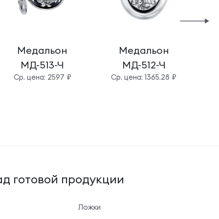
Медальон
Медальон
МД-513-Ч
МД-512-Ч
Cр. цена: 2597 ₽
Cр. цена: 1365.28 ₽
C
д готовой продукции
ы
Ложки