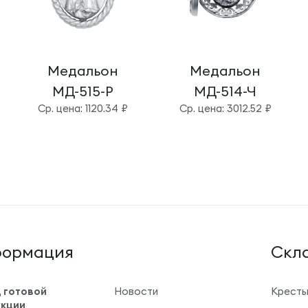
Медальон
Медальон
МД-515-Р
МД-514-Ч
Cр. цена: 1120.34 ₽
Cр. цена: 3012.52 ₽
ормация
Cкла
 готовой
Новости
Крест
кции