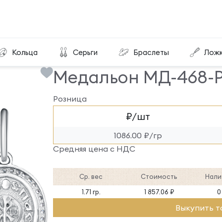
Медальон МД-468-Р
Кольца
Серьги
Браслеты
Лож
Медальон МД-468-
Розница
₽/шт
1086.00 ₽/гр
Средняя цена с НДС
Ср. вес
Стоимость
Нали
1.71 гр.
1 857.06 ₽
0
Выкупить т