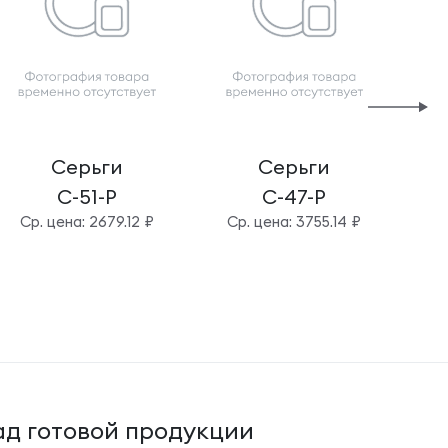
Серьги
Серьги
С-51-Р
С-47-Р
Cр. цена: 2679.12 ₽
Cр. цена: 3755.14 ₽
C
д готовой продукции