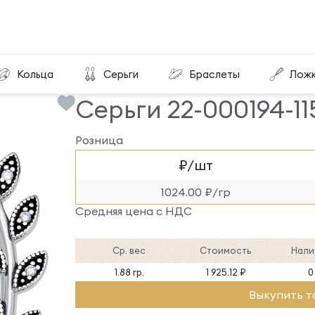
Серьги 22-000194-115010
Кольца
Серьги
Браслеты
Лож
Серьги 22-000194-11
Розница
₽/шт
1024.00 ₽/гр
Средняя цена с НДС
Ср. вес
Стоимость
Нали
1.88 гр.
1 925.12 ₽
0
Выкупить т