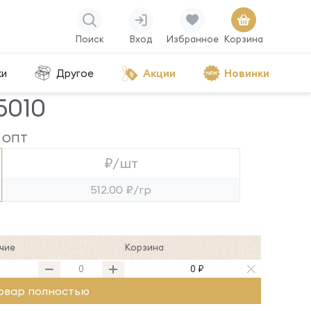
Поиск
Вход
Избранное
Корзина
ки
Другое
Акции
Новинки
5010
ОПТ
₽/шт
512.00 ₽/гр
чие
Корзина
0 ₽
овар полностью