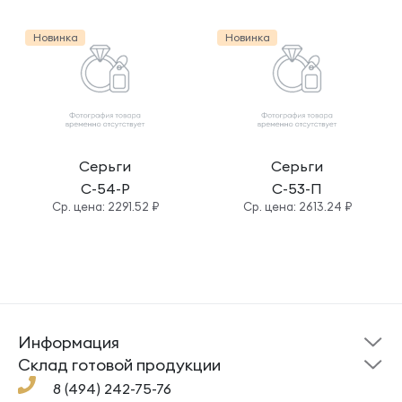
Новинка
Новинка
Серьги
Серьги
С-54-Р
С-53-П
Cр. цена: 2291.52 ₽
Cр. цена: 2613.24 ₽
Информация
Склад готовой
Новости
продукции
Cклад готовой продукции
Кресты
Ложки
Помощь
8 (494) 242-75-76
Под заказ
Кольца
Сувениры
Политика