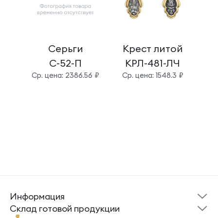
Серьги
Крест литой
Б
С-52-П
КРЛ-481-ЛЧ
Cр. цена: 2386.56 ₽
Cр. цена: 1548.3 ₽
Cр.
Информация
Склад готовой
Новости
продукции
Cклад готовой продукции
Кресты
Ложки
Помощь