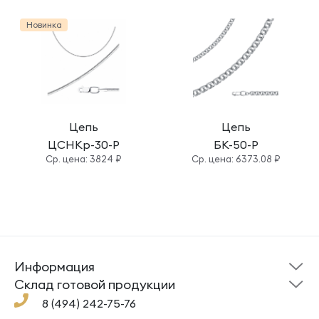
Новинка
Цепь
Цепь
ЦСНКр-30-Р
БК-50-Р
Cр. цена: 3824 ₽
Cр. цена: 6373.08 ₽
Информация
Склад готовой
Новости
продукции
Cклад готовой продукции
Кресты
Ложки
Помощь
8 (494) 242-75-76
Под заказ
Кольца
Сувениры
Политика