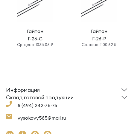
Гайтан
Гайтан
Г-26-С
Г-26-Р
Cр. цена: 1035.08 ₽
Cр. цена: 1100.62 ₽
Информация
Склад готовой
Новости
продукции
Cклад готовой продукции
Кресты
Ложки
Помощь
8 (494) 242-75-76
Под заказ
Кольца
Сувениры
Политика
О компании
конфиденциальности
Подвески
Крестильные наборы
vysokovy585@mail.ru
Доставка и оплата
Согласие на обработку
Цепи
Гайтаны
Как заказать
Контакты
Серьги
Ювелирная косметика,