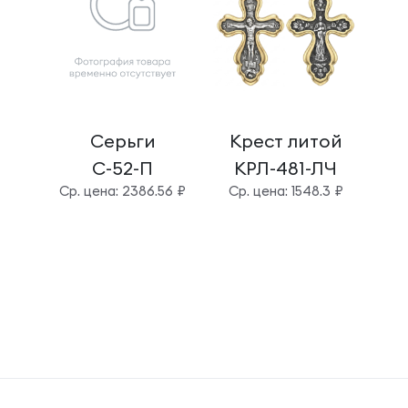
Серьги
Крест литой
Б
С-52-П
КРЛ-481-ЛЧ
Cр. цена: 2386.56 ₽
Cр. цена: 1548.3 ₽
Cр.