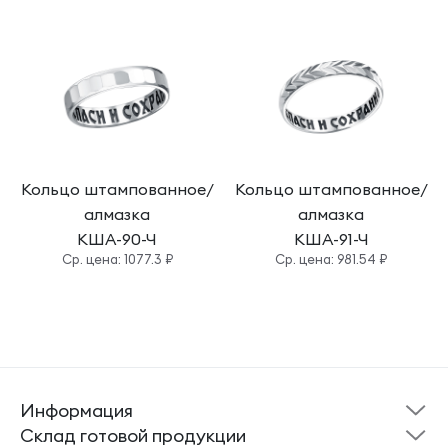
Кольцо штампованное/
Кольцо штампованное/
алмазка
алмазка
КША-90-Ч
КША-91-Ч
Cр. цена: 1077.3 ₽
Cр. цена: 981.54 ₽
Информация
Склад готовой
Новости
продукции
Cклад готовой продукции
Кресты
Ложки
Помощь