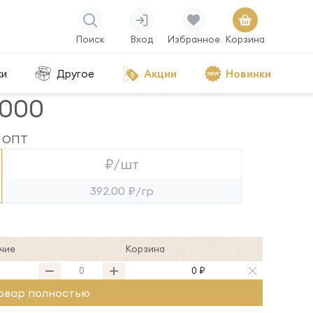
Поиск
Вход
Избранное
Корзина
ки
Другое
Акции
Новинки
2000
ОПТ
₽/шт
392.00 ₽/гр
чие
Корзина
0 ₽
овар полностью