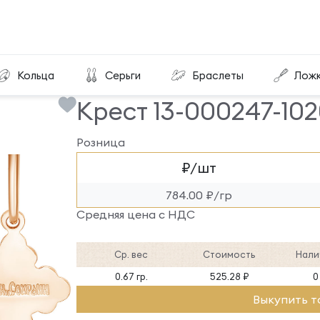
Крест 13-000247-102000
Кольца
Серьги
Браслеты
Лож
Крест 13-000247-10
Розница
₽/шт
784.00 ₽/гр
Средняя цена с НДС
Ср. вес
Стоимость
Нали
0.67 гр.
525.28 ₽
0
Выкупить т