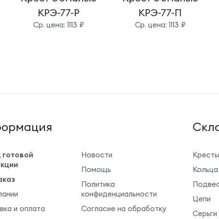
КРЭ-77-Р
КРЭ-77-П
Cр. цена: 1113 ₽
Cр. цена: 1113 ₽
ормация
Cкла
 готовой
Новости
Крест
кции
Помощь
Кольца
аказ
Политика
Подвес
пании
конфиденциальности
Цепи
вка и оплата
Согласие на обработку
Серьги