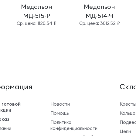
Медальон
Медальон
МД-515-Р
МД-514-Ч
Cр. цена: 1120.34 ₽
Cр. цена: 3012.52 ₽
ормация
Cкла
 готовой
Новости
Крест
кции
Помощь
Кольца
аказ
Политика
Подвес
пании
конфиденциальности
Цепи