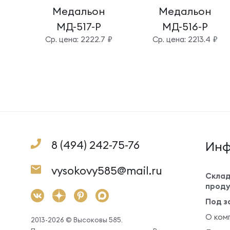
Медальон
Медальон
МД-517-Р
МД-516-Р
Cр. цена: 2222.7 ₽
Cр. цена: 2213.4 ₽
8 (494) 242-75-76
Инф
vysokovy585@mail.ru
Склад
проду
Под з
О ком
2013-2026 © Высоковы 585.