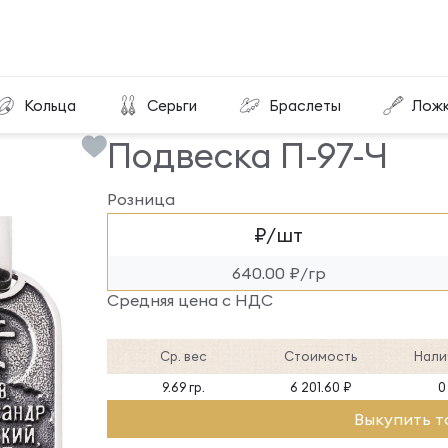
Подвеска П-97-Ч
Кольца
Серьги
Браслеты
Лож
Подвеска П-97-Ч
Розница
₽/шт
640.00 ₽/гр
Средняя цена с НДС
Ср. вес
Стоимость
Нали
9.69 гр.
6 201.60 ₽
0
Выкупить т