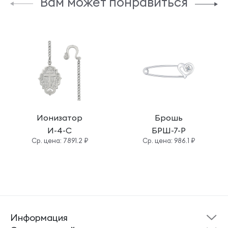
Вам может понравиться
Ионизатор
Брошь
И-4-С
БРШ-7-Р
Cр. цена: 7891.2 ₽
Cр. цена: 986.1 ₽
Информация
Склад готовой
Новости