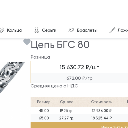
пь БГС 80
Кольца
Серьги
Браслеты
Лож
Цепь БГС 80
Розница
15 630.72 ₽/шт
672.00 ₽/гр
Средняя цена с НДС
Размер
Ср. вес
Стоимость
45,00
19.25 гр.
12 936.00 ₽
65,00
27.27 гр.
18 325.44 ₽
Выкупить т