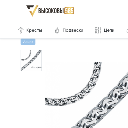
Главная
Склад готовой продукции
Цепи
Це
Кресты
Подвески
Цепи
Акция