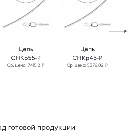
Цепь
Цепь
СНКр55-Р
СНКр45-Р
Cр. цена: 7415.2 ₽
Cр. цена: 5376.02 ₽
Cр
д готовой продукции