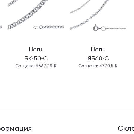
Цепь
Цепь
БК-50-С
ЯБ60-С
Cр. цена: 5867.28 ₽
Cр. цена: 4770.5 ₽
ормация
Cкла