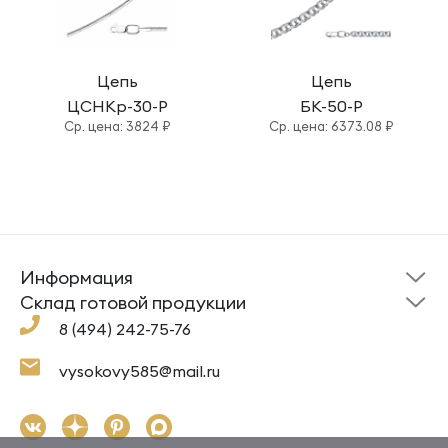
Цепь
Цепь
ЦСНКр-30-Р
БК-50-Р
Cр. цена: 3824 ₽
Cр. цена: 6373.08 ₽
Информация
Склад готовой
Новости
продукции
Cклад готовой продукции
Кресты
Ложки
Помощь
8 (494) 242-75-76
Под заказ
Кольца
Сувениры
Политика
О компании
конфиденциальности
Подвески
Крестильные наборы
vysokovy585@mail.ru
Доставка и оплата
Согласие на обработку
Цепи
Гайтаны
Как заказать
Контакты
Серьги
Ювелирная косметика,
упаковка