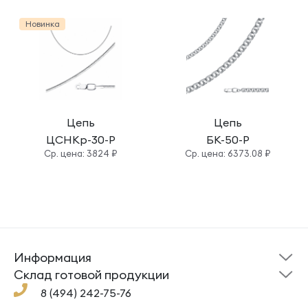
Новинка
Цепь
Цепь
ЦСНКр-30-Р
БК-50-Р
Cр. цена: 3824 ₽
Cр. цена: 6373.08 ₽
Информация
Склад готовой
Новости
продукции
Cклад готовой продукции
Кресты
Ложки
Помощь
8 (494) 242-75-76
Под заказ
Кольца
Сувениры
Политика