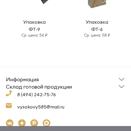
Упаковка
Упаковка
ФТ-9
ФТ-6
Cр. цена: 56 ₽
Cр. цена: 118 ₽
Информация
Склад готовой
Новости
продукции
Cклад готовой продукции
Кресты
Ложки
Помощь
8 (494) 242-75-76
Под заказ
Кольца
Сувениры
Политика
О компании
конфиденциальности
Подвески
Крестильные наборы
vysokovy585@mail.ru
Доставка и оплата
Согласие на обработку
Цепи
Гайтаны
Как заказать
Контакты
Серьги
Ювелирная косметика,
упаковка