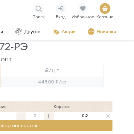
Поиск
Вход
Избранное
Корзина
ки
Другое
Акции
Новинки
72-РЭ
ОПТ
₽/шт
448.00 ₽/гр
чие
Корзина
0 ₽
овар полностью