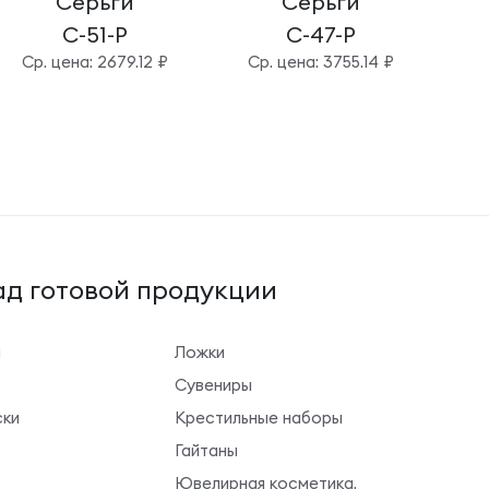
Серьги
Серьги
С-51-Р
С-47-Р
Cр. цена: 2679.12 ₽
Cр. цена: 3755.14 ₽
C
д готовой продукции
ы
Ложки
Сувениры
ки
Крестильные наборы
Гайтаны
Ювелирная косметика,