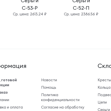
Серьги
Серьги
С-53-Р
С-52-П
Cр. цена: 2613.24 ₽
Cр. цена: 2386.56 ₽
ормация
Cкла
 готовой
Новости
Крест
кции
Помощь
Кольца
аказ
Политика
Подвес
пании
конфиденциальности
Цепи
вка и оплата
Согласие на обработку
Серьги