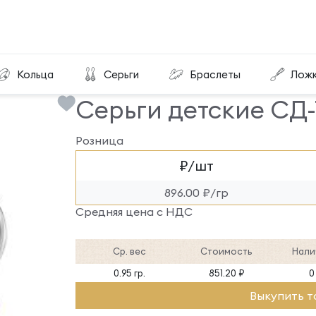
Серьги детские СД-72-РЭ
Кольца
Серьги
Браслеты
Лож
Серьги детские СД-
Розница
₽/шт
896.00 ₽/гр
Средняя цена с НДС
Ср. вес
Стоимость
Нали
0.95 гр.
851.20 ₽
0
Выкупить т