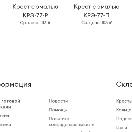
Крест с эмалью
Крест с эмалью
КРЭ-77-Р
КРЭ-77-П
Cр. цена: 1113 ₽
Cр. цена: 1113 ₽
ормация
Cкла
 готовой
Новости
Крест
кции
Помощь
Кольца
аказ
Политика
Подвес
пании
конфиденциальности
Цепи