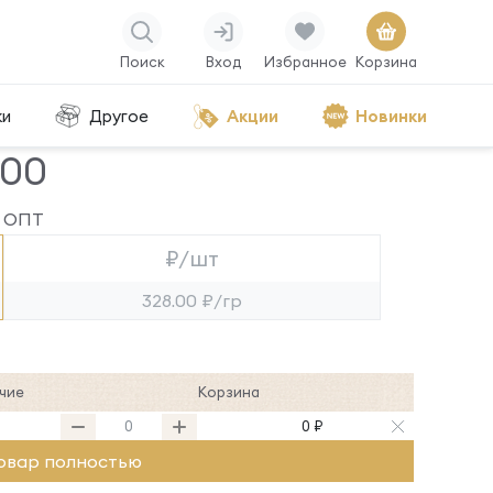
Поиск
Вход
Избранное
Корзина
ки
Другое
Акции
Новинки
000
ОПТ
₽/шт
328.00 ₽/гр
чие
Корзина
0 ₽
овар полностью