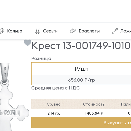
Крест 13-001749-101000
Кольца
Серьги
Браслеты
Лож
Крест 13-001749-101
Розница
₽/шт
656.00 ₽/гр
Средняя цена с НДС
Ср. вес
Стоимость
Нали
2.14 гр.
1 403.84 ₽
0
Выкупить т